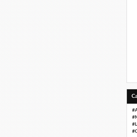
#A
#
#L
#