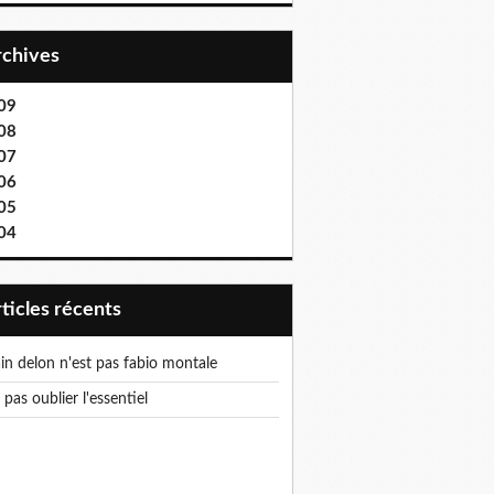
Archives
09
08
07
06
05
04
articles récents
lain delon n'est pas fabio montale
e pas oublier l'essentiel