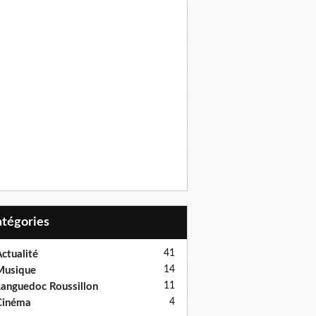
Catégories
41
ctualité
14
Musique
11
anguedoc Roussillon
4
Cinéma